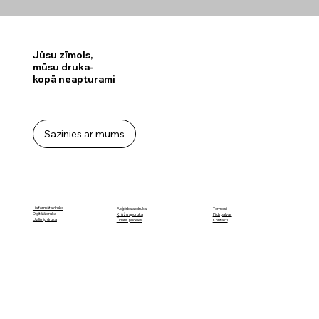
Jūsu zīmols,
mūsu druka-
kopā neapturami
Sazinies ar mums
Lielformāta druka
Termosi
Apģērba apdruka
Digitālā druka
Pildspalvas
Krūžu apdruka
Uzlīmju druka
Kontakti
Ūdens pudeles