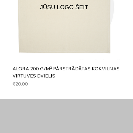
ALORA 200 G/M² PĀRSTRĀDĀTAS KOKVILNAS
VIRTUVES DVIELIS
Cena
€20.00