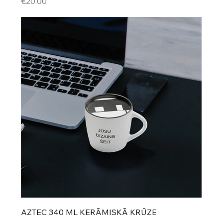
Cena
€20.00
AZTEC 340 ML KERĀMISKĀ KRŪZE