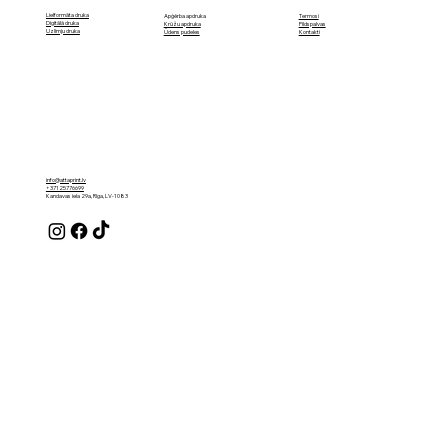
Lielformāta druka
Termosi
Apģērba apdruka
Digitālā druka
Pildspalvas
Krūžu apdruka
Uzlīmju druka
Kontakti
Ūdens pudeles
info@attaprint.lv
+37125776699
Kandavas iela 29a, Rīga, LV-1083