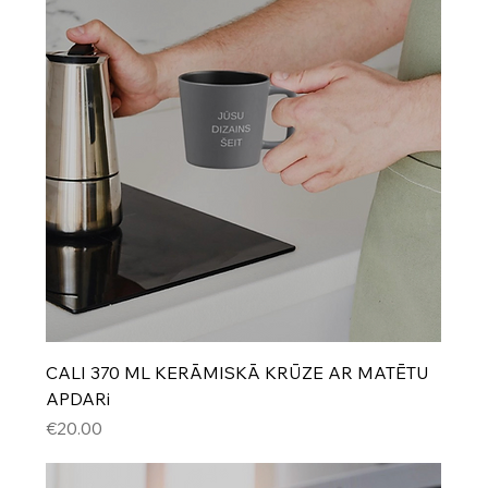
CALI 370 ML KERĀMISKĀ KRŪZE AR MATĒTU
APDARi
Cena
€20.00