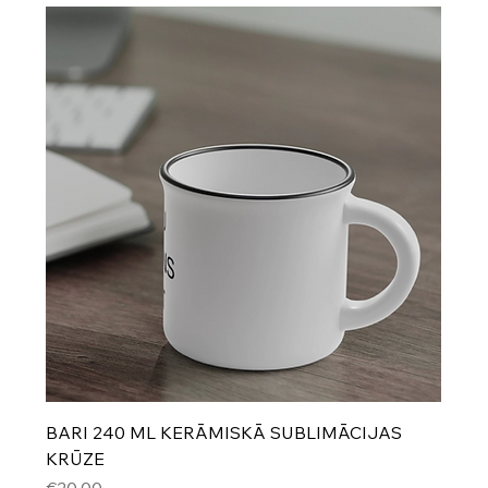
BARI 240 ML KERĀMISKĀ SUBLIMĀCIJAS
KRŪZE
Cena