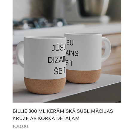
BILLIE 300 ML KERĀMISKĀ SUBLIMĀCIJAS
KRŪZE AR KORĶA DETAĻĀM
Cena
€20.00