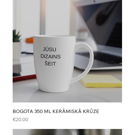
BOGOTA 350 ML KERĀMISKĀ KRŪZE
Cena
€20.00