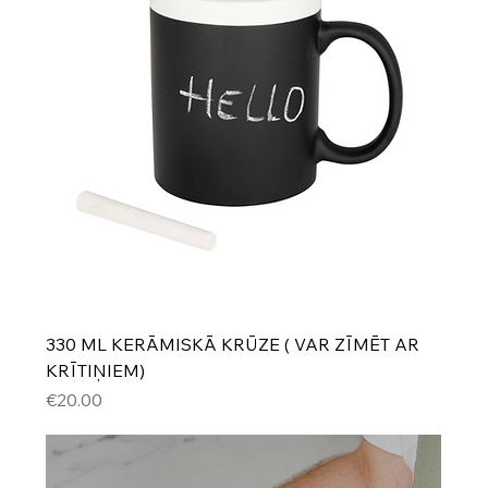
330 ML KERĀMISKĀ KRŪZE ( VAR ZĪMĒT AR
KRĪTIŅIEM)
Cena
€20.00