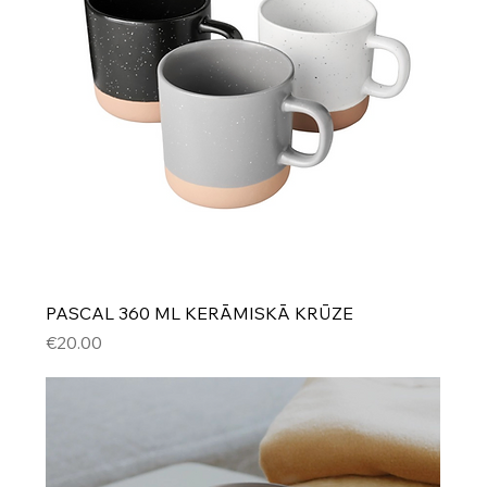
PASCAL 360 ML KERĀMISKĀ KRŪZE
Cena
€20.00