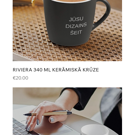
RIVIERA 340 ML KERĀMISKĀ KRŪZE
Cena
€20.00