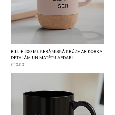
BILLIE 300 ML KERĀMISKĀ KRŪZE AR KORĶA
DETAĻĀM UN MATĒTU APDARI
Cena
€20.00