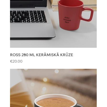
ROSS 280 ML KERĀMISKĀ KRŪZE
Cena
€20.00