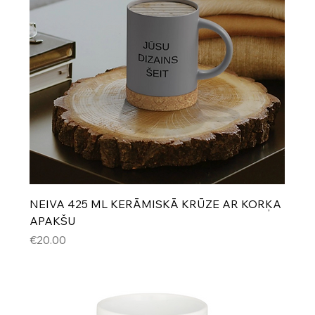
NEIVA 425 ML KERĀMISKĀ KRŪZE AR KORĶA
APAKŠU
Cena
€20.00