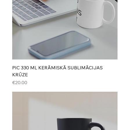
PIC 330 ML KERĀMISKĀ SUBLIMĀCIJAS
KRŪZE
Cena
€20.00