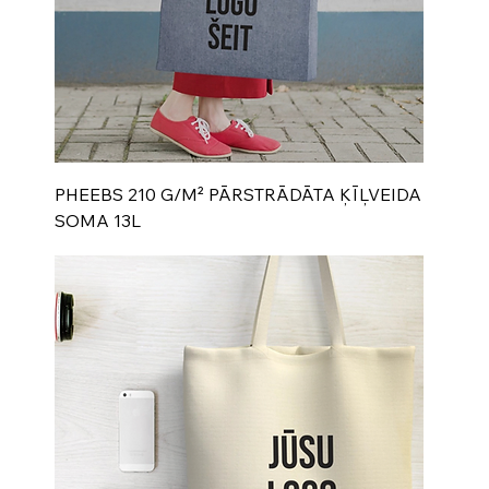
PHEEBS 210 G/M² PĀRSTRĀDĀTA ĶĪĻVEIDA
SOMA 13L