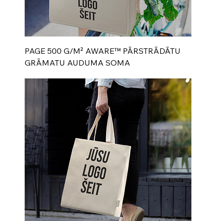
PAGE 500 G/M² AWARE™ PĀRSTRĀDĀTU
GRĀMATU AUDUMA SOMA