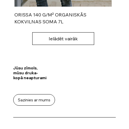
ORISSA 140 G/M² ORGANISKĀS
KOKVILNAS SOMA 7L
Ielādēt vairāk
Jūsu zīmols,
mūsu druka-
kopā neapturami
Sazinies ar mums