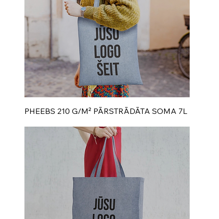
PHEEBS 210 G/M² PĀRSTRĀDĀTA SOMA 7L