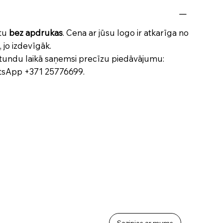
ktu
bez apdrukas
. Cena ar jūsu logo ir atkarīga no
 jo izdevīgāk.
tundu laikā saņemsi precīzu piedāvājumu:
atsApp
+371 25776699
.