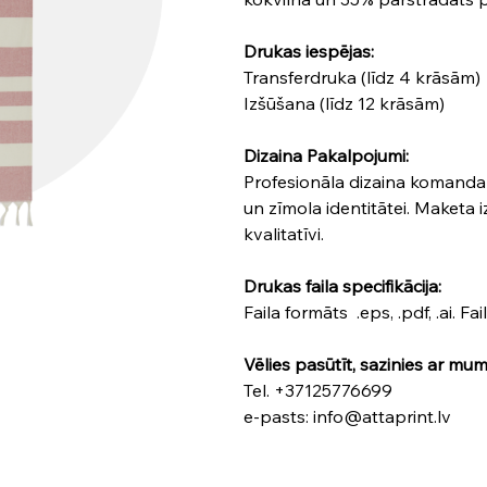
Drukas iespējas:
Transferdruka (līdz 4 krāsām)
Izšūšana (līdz 12 krāsām)
Dizaina Pakalpojumi:
Profesionāla dizaina komanda iz
un zīmola identitātei. Maketa i
kvalitatīvi.
Drukas faila specifikācija:
Faila formāts .eps, .pdf, .ai. Fa
Vēlies pasūtīt, sazinies ar mum
Tel. +37125776699
e-pasts: info@attaprint.lv