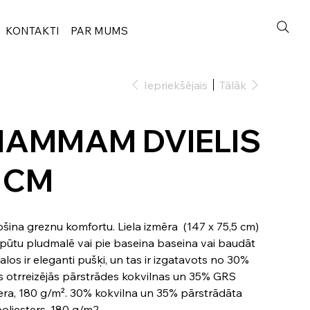
KONTAKTI
PAR MUMS
Iepriekšējais
Tālāk
HAMMAM DVIELIS
5 CM
ina greznu komfortu. Liela izmēra (147 x 75,5 cm)
tpūtu pludmalē vai pie baseina baseina vai baudāt
los ir eleganti pušķi, un tas ir izgatavots no 30%
as otrreizējās pārstrādes kokvilnas un 35% GRS
tera, 180 g/m². 30% kokvilna un 35% pārstrādāta
oliesters, 180 g/m2.