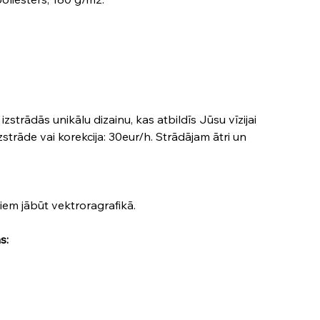
strādās unikālu dizainu, kas atbildīs Jūsu vīzijai
zstrāde vai korekcija: 30eur/h. Strādājam ātri un
iliem jābūt vektroragrafikā.
s: