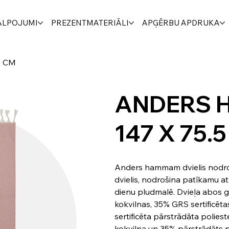
ALPOJUMI
PREZENTMATERIĀLI
APĢĒRBU APDRUKA
5 CM
ANDERS 
147 X 75.
Anders hammam dvielis nodroš
dvielis, nodrošina patīkamu a
dienu pludmalē. Dvieļa abos ga
kokvilnas, 35% GRS sertificēt
sertificēta pārstrādāta polies
kokvilna un 35% pārstrādāts p