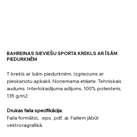
BAHREINAS SIEVIEŠU SPORTA KREKLS AR ĪSĀM
PIEDURKNĒM
T-krekls ar īsām piedurknēm. Izgriezums ar
pieskaņotu apkakli. Noņemama etiķete. Tehniskais
audums. Interlokadījuma adījums, 100% poliesteris,
135 g/m2.
Drukas faila specifikācija:
Faila formātsL .eps, .pdf, .ai. Failiem jābūt
vektroragrafikā.