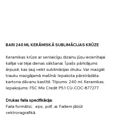
BARI 240 ML KERĀMISKĀ SUBLIMĀCIJAS KRŪZE
Keramikas krūze ar senlaicīgu dizainu jūsu iecienītajai
kafijai vai tējai dienas sākšanai. Īpašs pārklājums
ārpusē, kas ļauj veikt sublimācijas druku. Var mazgāt
trauku mazgājamā mašīnā. Iepakota pārstrādāta
kartona dāvanu kastītē. Tilpums: 240 ml. Keramikas.
Iepakojums: FSC Mix Credit P5.1 CU-COC-877277.
Drukas faila specifikācija:
Faila formātsL .eps, .pdf, .ai. Failiem jābūt
vektroragrafikā.