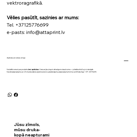
vektroragrafikā.
Vēlies pasūtīt, sazinies ar mums:
Tel. +37125776699
e-pasts: info@attaprint.lv
Apdruka un cenas ar logo
Norādītā cena ir par produktu
bez apdrukas
. Cena ar jūsu logo ir atkarīga no daudzuma — jo lielāka tirāža, jo izdevīgāk.
Nosūti pieprasījumu un 24 stundu laikā saņemsi precīzu piedāvājumu:
pieprasījuma forma
vai WhatsApp
+371 25776699
.
Jūsu zīmols,
mūsu druka-
kopā neapturami