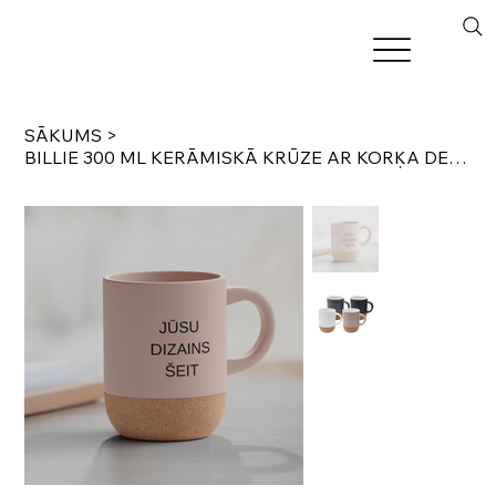
SĀKUMS
>
BILLIE 300 ML KERĀMISKĀ KRŪZE AR KORĶA DETAĻĀM UN MATĒTU APDARI