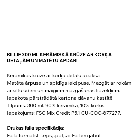
BILLIE 300 ML KERĀMISKĀ KRŪZE AR KORĶA
DETAĻĀM UN MATĒTU APDARI
Keramikas krūze ar korķa detaļu apakšā.
Matēta ārpuse un spīdīga iekšpuse. Mazgāt ar rokām
ar siltu ūdeni un maigiem mazgāšanas līdzekļiem.
Iepakota pārstrādātā kartona dāvanu kastītē.
Tilpums: 300 ml. 90% keramika, 10% korķis.
Iepakojums: FSC Mix Credit P5.1 CU-COC-877277.
Drukas faila specifikācija:
Faila formātsL .eps, .pdf, .ai. Failiem jābūt