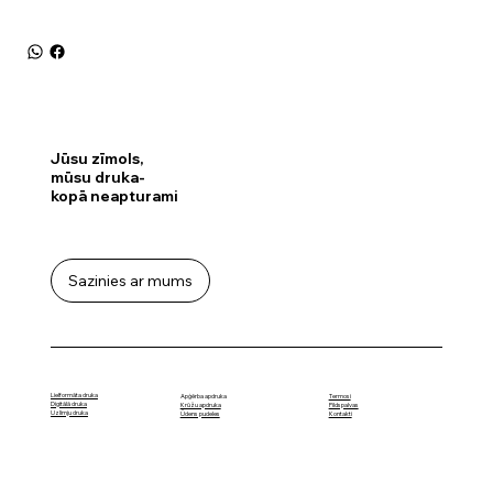
Jūsu zīmols,
mūsu druka-
kopā neapturami
Sazinies ar mums
Lielformāta druka
Termosi
Apģērba apdruka
Digitālā druka
Pildspalvas
Krūžu apdruka
Uzlīmju druka
Kontakti
Ūdens pudeles