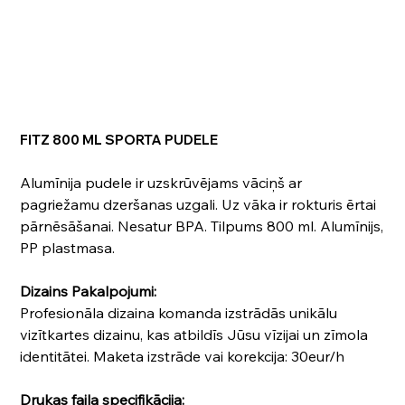
FITZ 800 ML SPORTA PUDELE
Alumīnija pudele ir uzskrūvējams vāciņš ar
pagriežamu dzeršanas uzgali. Uz vāka ir rokturis ērtai
pārnēsāšanai. Nesatur BPA. Tilpums 800 ml. Alumīnijs,
PP plastmasa.
Dizains Pakalpojumi:
Profesionāla dizaina komanda izstrādās unikālu
vizītkartes dizainu, kas atbildīs Jūsu vīzijai un zīmola
identitātei. Maketa izstrāde vai korekcija: 30eur/h
Drukas faila specifikācija: