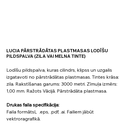
LUCIA PĀRSTRĀDĀTAS PLASTMASAS LODĪŠU
PILDSPALVA (ZILA VAI MELNA TINTE)
Lodīšu pildspalva, kuras cilindrs, klipss un uzgalis
izgatavoti no pārstrādātas plastmasas. Tintes krāsa:
zila. Rakstīšanas garums: 3000 metri. Zīmuļa izmērs:
1,00 mm. Ražots Vācijā. Pārstrādāta plastmasa.
Drukas faila specifikācija:
Faila formātsL .eps, .pdf, .ai. Failiem jābūt
vektroragrafikā.