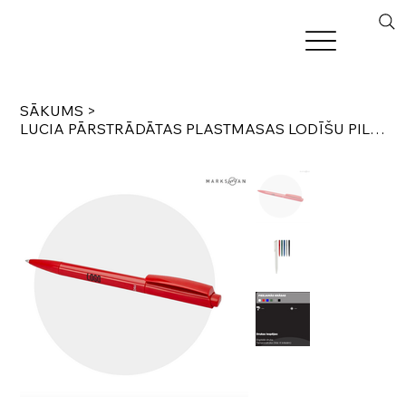
SĀKUMS
>
LUCIA PĀRSTRĀDĀTAS PLASTMASAS LODĪŠU PILDSPALVA (ZILA VAI MELNA TINTE)