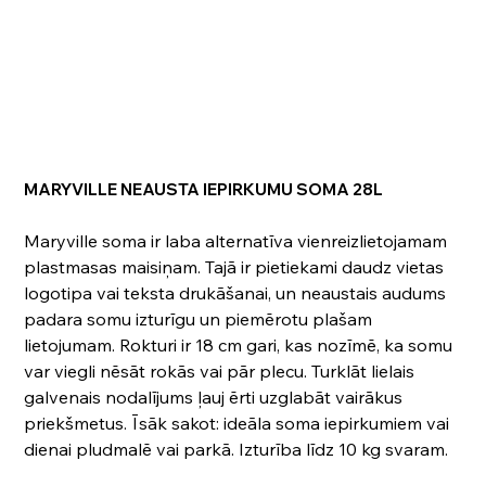
MARYVILLE NEAUSTA IEPIRKUMU SOMA 28L
Maryville soma ir laba alternatīva vienreizlietojamam
plastmasas maisiņam. Tajā ir pietiekami daudz vietas
logotipa vai teksta drukāšanai, un neaustais audums
padara somu izturīgu un piemērotu plašam
lietojumam. Rokturi ir 18 cm gari, kas nozīmē, ka somu
var viegli nēsāt rokās vai pār plecu. Turklāt lielais
galvenais nodalījums ļauj ērti uzglabāt vairākus
priekšmetus. Īsāk sakot: ideāla soma iepirkumiem vai
dienai pludmalē vai parkā. Izturība līdz 10 kg svaram.