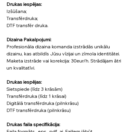
Drukas iespējas:
Izšūšana;
Transfērdruka;
DTF transfēr druka.
Dizaina Pakalpojumi:
Profesionāla dizaina komanda izstrādās unikālu
dizainu, kas atbildīs Jūsu vīzijai un zīmola identitātei.
Maketa izstrāde vai korekcija: 30eur/h. Strādājam ātri
un kvalitatīvi.
Drukas iespējas:
Sietspiede (līdz 3 krāsām)
Transfērdruka (līdz 1 krāsai)
Digitālā transfērdruka (pilnkrāsu)
DTF transfērdruka (pilnkrāsu)
Drukas faila specifikācija:
Faila formāts .eps, .pdf, .ai. Failiem jābūt