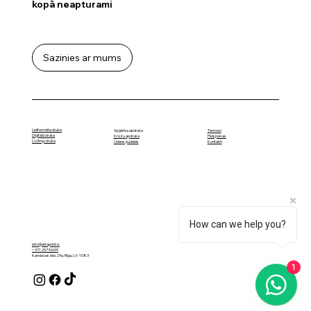
kopā neapturami
Sazinies ar mums
Lielformāta druka
Termosi
Apģērba apdruka
Digitālā druka
Pildspalvas
Krūžu apdruka
Uzlīmju druka
Kontakti
Ūdens pudeles
How can we help you?
info@attaprint.lv
+37125776699
Kandavas iela 29a, Rīga, LV-1083
1