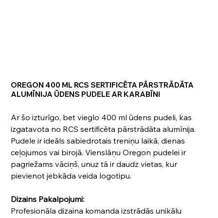
OREGON 400 ML RCS SERTIFICĒTA PĀRSTRĀDĀTA
ALUMĪNIJA ŪDENS PUDELE AR KARABĪNI
Ar šo izturīgo, bet vieglo 400 ml ūdens pudeli, kas
izgatavota no RCS sertificēta pārstrādāta alumīnija.
Pudele ir ideāls sabiedrotais treniņu laikā, dienas
ceļojumos vai birojā. Vienslāņu Oregon pudelei ir
pagriežams vāciņš, unuz tā ir daudz vietas, kur
pievienot jebkāda veida logotipu.
Dizains Pakalpojumi:
Profesionāla dizaina komanda izstrādās unikālu