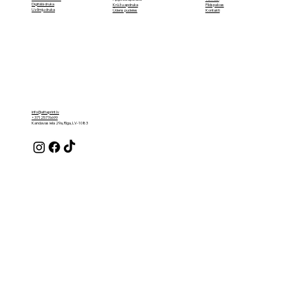
Digitālā druka
Pildspalvas
Krūžu apdruka
Uzlīmju druka
Kontakti
Ūdens pudeles
info@attaprint.lv
+37125776699
Kandavas iela 29a, Rīga, LV-1083