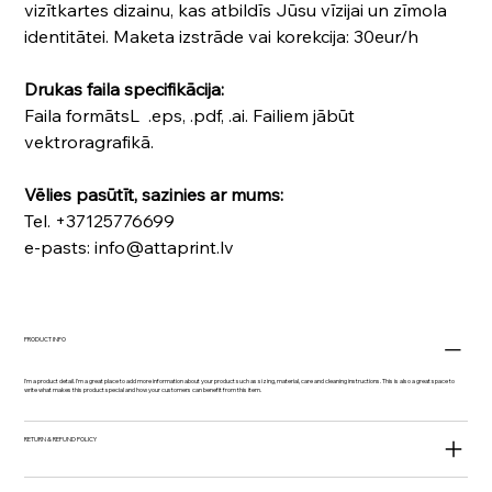
vizītkartes dizainu, kas atbildīs Jūsu vīzijai un zīmola
identitātei. Maketa izstrāde vai korekcija: 30eur/h
Drukas faila specifikācija:
Faila formātsL .eps, .pdf, .ai. Failiem jābūt
vektroragrafikā.
Vēlies pasūtīt, sazinies ar mums:
Tel. +37125776699
e-pasts: info@attaprint.lv
PRODUCT INFO
I'm a product detail. I'm a great place to add more information about your product such as sizing, material, care and cleaning instructions. This is also a great space to
write what makes this product special and how your customers can benefit from this item.
RETURN & REFUND POLICY