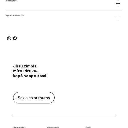
SHIPPING INFO
Apdruka un cenas ar logo
Jūsu zīmols,
mūsu druka-
kopā neapturami
Sazinies ar mums
Lielformāta druka
Termosi
Apģērba apdruka