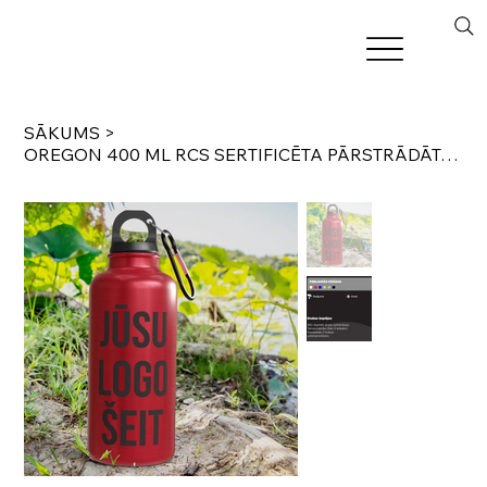
SĀKUMS
>
OREGON 400 ML RCS SERTIFICĒTA PĀRSTRĀDĀTA ALUMĪNIJA ŪDENS PUDELE AR KARABĪNI