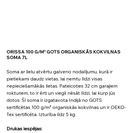
ORISSA 100 G/M² GOTS ORGANISKĀS KOKVILNAS
SOMA 7L
Soma ar lielu atvērtu galveno nodalījumu, kurā ir
pietiekami daudz vietas, lai ņemtu līdzi visas
nepieciešamākās lietas. Pateicoties 32 cm garajiem
rokturiem, to ir ērti un viegli nēsāt līdzi, lai kurp jūs
dotos. Šī soma ir izgatavota Indijā no GOTS
sertificētas 100 g/m² organiskās kokvilnas un ir OEKO-
Tex sertificēta. Izturība līdz 5 kg
Drukas iespējas: