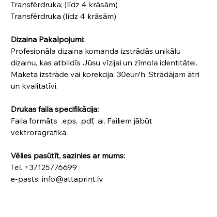
Transfērdruka; (līdz 4 krāsām)
Transfērdruka (līdz 4 krāsām)
Dizaina Pakalpojumi:
Profesionāla dizaina komanda izstrādās unikālu
dizainu, kas atbildīs Jūsu vīzijai un zīmola identitātei.
Maketa izstrāde vai korekcija: 30eur/h. Strādājam ātri
un kvalitatīvi.
Drukas faila specifikācija:
Faila formāts .eps, .pdf, .ai. Failiem jābūt
vektroragrafikā.
Vēlies pasūtīt, sazinies ar mums:
Tel. +37125776699
e-pasts: info@attaprint.lv