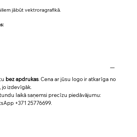
Failiem jābūt vektroragrafikā.
s:
ktu
bez apdrukas
. Cena ar jūsu logo ir atkarīga no
 jo izdevīgāk.
tundu laikā saņemsi precīzu piedāvājumu:
atsApp
+371 25776699
.