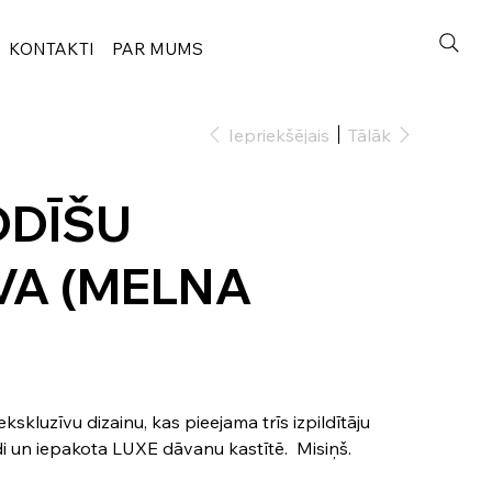
KONTAKTI
PAR MUMS
Iepriekšējais
Tālāk
ODĪŠU
VA (MELNA
kskluzīvu dizainu, kas pieejama trīs izpildītāju
di un iepakota LUXE dāvanu kastītē. Misiņš.