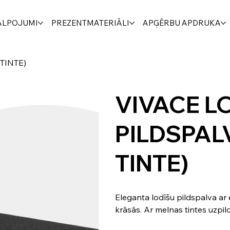
ALPOJUMI
PREZENTMATERIĀLI
APĢĒRBU APDRUKA
TINTE)
VIVACE L
PILDSPAL
TINTE)
Eleganta lodīšu pildspalva ar e
krāsās. Ar melnas tintes uzpil