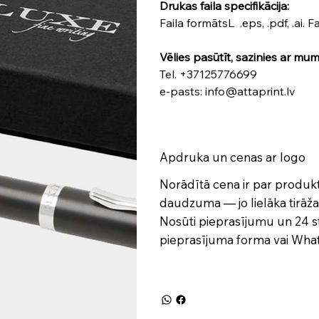
Drukas faila specifikācija:
Faila formātsL .eps, .pdf, .ai. 
Vēlies pasūtīt, sazinies ar mum
Tel. +37125776699
e-pasts: info@attaprint.lv
Apdruka un cenas ar logo
Norādītā cena ir par produ
daudzuma — jo lielāka tirāža,
Nosūti pieprasījumu un 24 s
pieprasījuma forma
vai Wh