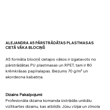
ALEJANDRA A5 PĀRSTRĀDĀTAS PLASTMASAS
CIETĀ VĀKA BLOCIŅŠ
A5 formāta blociņš cietajos vākos ir izgatavots no
pārstrādātas PU plastmasas un RPET, tam ir 80
krēmkrāsas papīralapas. Biezums 70 g/m² un
akordeona kabatiņa.
Dizains Pakalpojumi:
Profesionāla dizaina komanda izstrādās unikālu
vizītkartes dizainu, kas atbildīs Jūsu vīzijai un zīmola