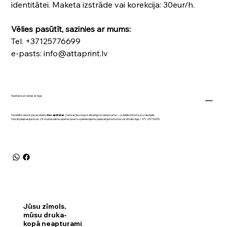
identitātei. Maketa izstrāde vai korekcija: 30eur/h.
Vēlies pasūtīt, sazinies ar mums:
Tel. +37125776699
e-pasts: info@attaprint.lv
Apdruka un cenas ar logo
Norādītā cena ir par produktu
bez apdrukas
. Cena ar jūsu logo ir atkarīga no daudzuma — jo lielāka tirāža, jo izdevīgāk.
Nosūti pieprasījumu un 24 stundu laikā saņemsi precīzu piedāvājumu:
pieprasījuma forma
vai WhatsApp
+371 25776699
.
Jūsu zīmols,
mūsu druka-
kopā neapturami