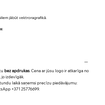
Failiem jābūt vektroragrafikā.
s:
ktu
bez apdrukas
. Cena ar jūsu logo ir atkarīga no
 jo izdevīgāk.
tundu laikā saņemsi precīzu piedāvājumu:
atsApp
+371 25776699
.