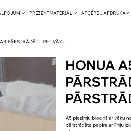
ALPOJUMI
PREZENTMATERIĀLI
APĢĒRBU APDRUKA
 AR PĀRSTRĀDĀTU PET VĀKU
HONUA A5
PĀRSTRĀD
PĀRSTRĀ
A5 piezīmju blociņš ar vāku 
pārstrādāta papīra ar līniju i