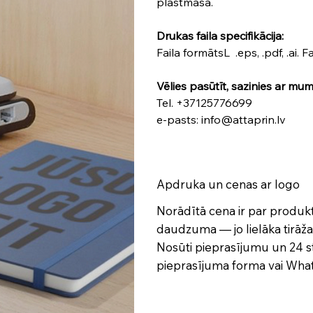
plastmasa.
Drukas faila specifikācija:
Faila formātsL .eps, .pdf, .ai. 
Vēlies pasūtīt, sazinies ar mum
Tel. +37125776699
e-pasts: info@attaprin.lv
Apdruka un cenas ar logo
Norādītā cena ir par produ
daudzuma — jo lielāka tirāža,
Nosūti pieprasījumu un 24 s
pieprasījuma forma
vai Wh