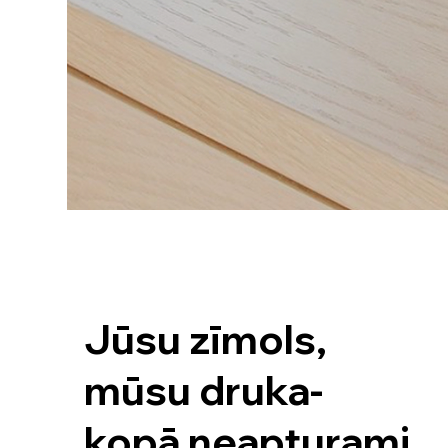
Jūsu zīmols,
mūsu druka-
kopā neapturami