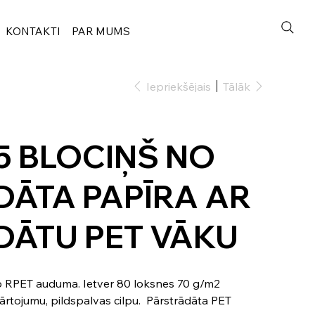
KONTAKTI
PAR MUMS
Iepriekšējais
Tālāk
 BLOCIŅŠ NO
ĀTA PAPĪRA AR
DĀTU PET VĀKU
no RPET auduma. Ietver 80 loksnes 70 g/m2
zkārtojumu, pildspalvas cilpu. Pārstrādāta PET