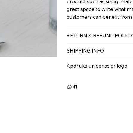
product such as sizing, materi
great space to write what m
customers can benefit from t
RETURN & REFUND POLIC
SHIPPING INFO
Apdruka un cenas ar logo