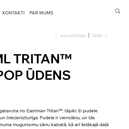
KONTAKTI
PAR MUMS
Iepriekšējais
Tālāk
ML TRITAN™
POP ŪDENS
zgatavota no Eastman Tritan™, tāpēc šī pudele
 un triecienizturīga. Pudele ir vienslāņu, un tās
 vairuma mugursomu sānu kabatā, kā arī lielākajā daļā