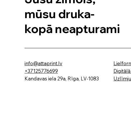
mūsu druka-
kopā neapturami
info@attaprint.lv
Lielfor
+37125776699
Digitāl
Kandavas iela 29a, Rīga, LV-1083
Uzlīmj