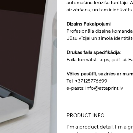
automašīnu krūzīšu turētāju. 
aizvēršanu, un tam ir iebūvēts
Dizains Pakalpojumi:
Profesionāla dizaina komanda i
Jūsu vīzijai un zīmola identitā
Drukas faila specifikācija:
Faila formātsL .eps, .pdf, .ai. 
Vēlies pasūtīt, sazinies ar mum
Tel. +37125776699
e-pasts: info@attaprint.lv
PRODUCT INFO
I'm a product detail. I'm a 