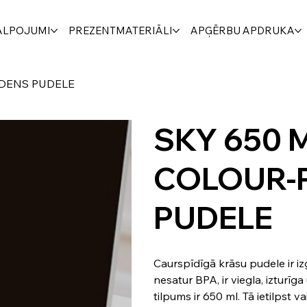
ALPOJUMI
PREZENTMATERIĀLI
APĢĒRBU APDRUKA
ŪDENS PUDELE
SKY 650 
COLOUR-
PUDELE
Caurspīdīgā krāsu pudele ir i
nesatur BPA, ir viegla, izturīga
tilpums ir 650 ml. Tā ietilpst