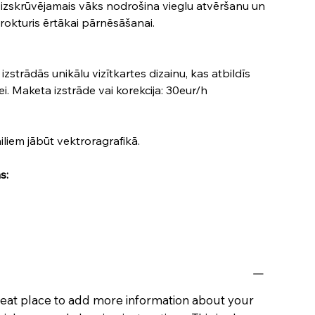
Aizskrūvējamais vāks nodrošina vieglu atvēršanu un
 rokturis ērtākai pārnēsāšanai.
zstrādās unikālu vizītkartes dizainu, kas atbildīs
tei. Maketa izstrāde vai korekcija: 30eur/h
Failiem jābūt vektroragrafikā.
s:
great place to add more information about your