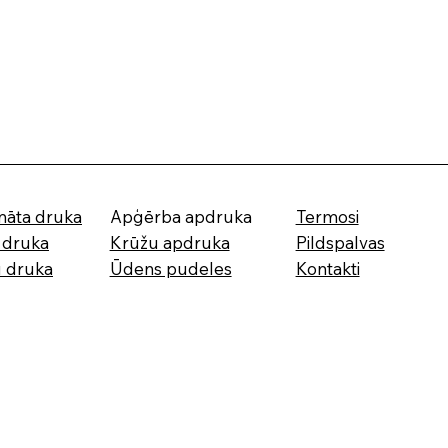
māta druka
Apģērba apdruka
Termosi
ā druka
Krūžu apdruka
Pildspalvas
u druka
Ūdens pudeles
Kontakti