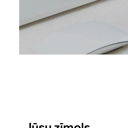
Jūsu zīmols,